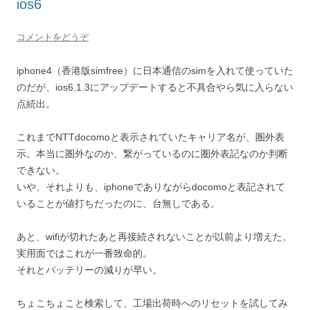
ios6
コメントをどうぞ
iphone4（香港版simfree）に日本通信のsimを入れて使っていた
のだが、ios6.1.3にアップデートすると不具合やら気に入らない
点続出。
これまでNTTdocomoと表示されていたキャリア名が、圏外表
示。本当に圏外なのか、繋がっているのに圏外表記なのか判断
できない。
いや、それよりも、iphoneでありながらdocomoと表記されて
いることが値打ちだったのに、台無しである。
あと、wifiが切れたあと再接続されないことが以前より増えた。
実用面ではこれが一番致命的。
それとバッテリーの減りが早い。
ちょこちょこと検索して、工場出荷時へのリセットを試してみ