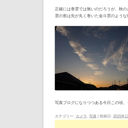
正確には巻雲では無いのだろうが、秋の
雲の形は先が丸く巻いた金斗雲のような
写真ブログになりつつある今日この頃。
カテゴリー:
カメラ
,
写真
| 投稿日:
2015年