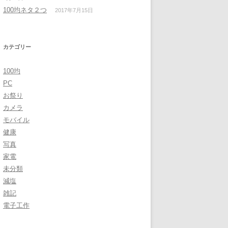
100均ネタ２つ
2017年7月15日
カテゴリー
100均
PC
お祭り
カメラ
モバイル
健康
写真
家電
未分類
減塩
雑記
電子工作