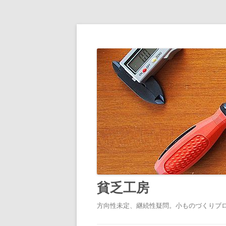
貧乏工房
方向性未定、継続性疑問。小ものづくりブ