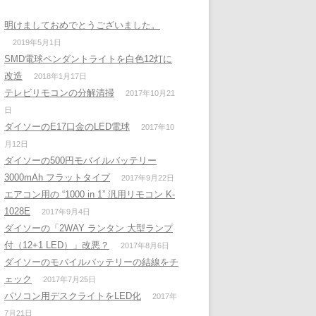
明けましておめでとうございました。
2019年5月1日
SMD電球ペンダントライトを白色12灯に
改造
2018年1月17日
テレビリモコンの分解清掃
2017年10月21
日
ダイソーのE17口金のLED電球
2017年10
月12日
ダイソーの500円モバイルバッテリー
3000mAh フラットタイプ
2017年9月22日
エアコン用の “1000 in 1” 汎用リモコン K-
1028E
2017年9月4日
ダイソーの「2WAY ランタン 大型ランプ
付（12+1 LED）」改悪？
2017年8月6日
ダイソーのモバイルバッテリーの結線をチ
ェック
2017年7月25日
パソコン用デスクライトをLED化
2017年
7月21日