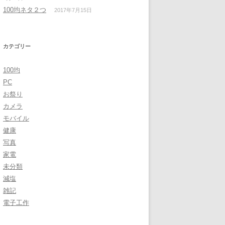
100均ネタ２つ
2017年7月15日
カテゴリー
100均
PC
お祭り
カメラ
モバイル
健康
写真
家電
未分類
減塩
雑記
電子工作