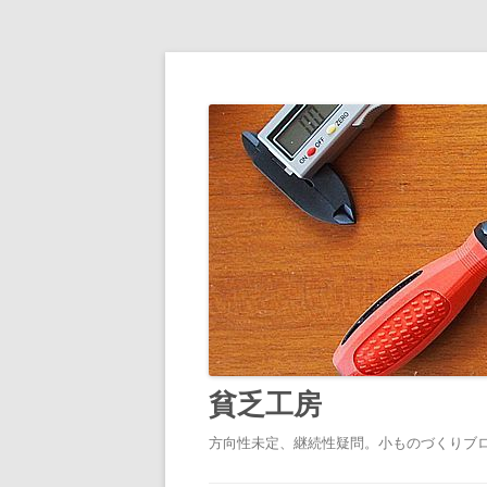
貧乏工房
方向性未定、継続性疑問。小ものづくりブ