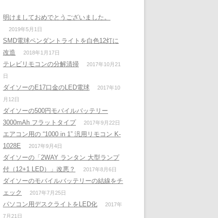
明けましておめでとうございました。
2019年5月1日
SMD電球ペンダントライトを白色12灯に
改造
2018年1月17日
テレビリモコンの分解清掃
2017年10月21
日
ダイソーのE17口金のLED電球
2017年10
月12日
ダイソーの500円モバイルバッテリー
3000mAh フラットタイプ
2017年9月22日
エアコン用の “1000 in 1” 汎用リモコン K-
1028E
2017年9月4日
ダイソーの「2WAY ランタン 大型ランプ
付（12+1 LED）」改悪？
2017年8月6日
ダイソーのモバイルバッテリーの結線をチ
ェック
2017年7月25日
パソコン用デスクライトをLED化
2017年
7月21日