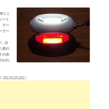
Bミニ
シート
、テー
ーラー
が、白
た黒の
トの赤
のがわ
日:
2017年3月10日
|