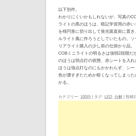
以下別件。
わかりにくいかもしれないが、写真のCO
ライトの黒のほうは、暗記学習用の赤い
を楕円形に切り出して発光面直前に置き
ルライト風に作ろうとしていたもの。ソ
リアライト購入の少し前の仕掛かり品。
COBミニライトの明るさは強弱2段階だ
のほうは弱点灯の状態、赤シートを入れ
ほうは強点灯なのにもかかわらず、シー
色が濃すぎたためか暗くなってしまった
かる。
カテゴリー:
100均
| タグ:
LED
,
分解
| 投稿