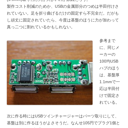
製作コスト削減のためか、USBの金属部分のつめは半田付けさ
れていない。足を折り曲げるだけの固定すら不完全だ。だがも
し頑丈に固定されていたら、今度は基盤のほうに力が加わって
真っ二つに割れているかもしれない。
参考まで
に、同じメ
ーカーの
100均USB
ハブのほう
は、基盤厚
1.1mmで一
応は半田付
けで固定さ
れている。
次に作る時にはUSBツインチャージャーはパーツ取りにして、
基盤は別に作るほうがよさそうだ。なんせ105円でプラグ1個と