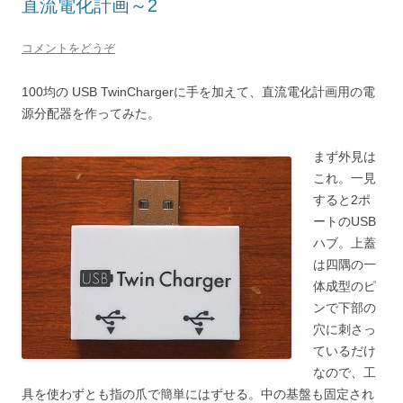
直流電化計画～2
コメントをどうぞ
100均の USB TwinChargerに手を加えて、直流電化計画用の電
源分配器を作ってみた。
まず外見は
これ。一見
すると2ポ
ートのUSB
ハブ。上蓋
は四隅の一
体成型のピ
ンで下部の
穴に刺さっ
ているだけ
なので、工
具を使わずとも指の爪で簡単にはずせる。中の基盤も固定され