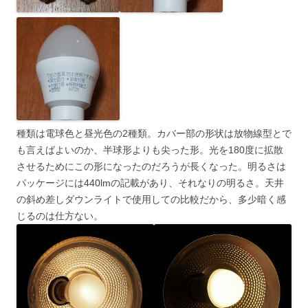
種類は電球色と昼光色の2種類。カバー部の形状は放物線型とで
も言えばよいのか、半球形よりも尖った形。光を180度に拡散
させるためにこの形になったのだろうが長くなった。明るさは
パッケージには440lmの記載があり、それなりの明るさ。天井
の斜め差しダウンライトで使用しての比較だから、多少暗く感
じるのは仕方ない。