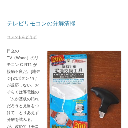
テレビリモコンの分解清掃
コメントをどうぞ
日立の
TV（Wooo）のリ
モコン C-RT1 が
接触不良だ。[地デ
ジ] のボタンだけ
が反応しない。お
そらくは導電性の
ゴムか基板の汚れ
だろうと見当をつ
けて、とりあえず
分解を試みる。
が、改めてリモコ