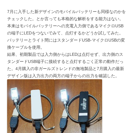
7月に入手した新デザインのモバイルバッテリーも同様なのかを
チェックした。とか言っても本格的な解析をする能力はない。
本来はモバイルバッテリーへの充電入力側であるマイクロUSB
の端子にLEDをつないでみて、点灯するかどうか試してみた。
バッテリーとライト間にはスタンダードUSB-マイクロUSBの変
換ケーブルを使用。
結果、初期製品では入力側からはLEDは点灯せず、出力側のス
タンダードUSB端子に接続すると点灯するごく正常の動作だっ
た。4月購入の非ガールズトレンドの無地製品と7月購入の最新
デザイン版は入力出力の両方の端子からの出力を確認した。