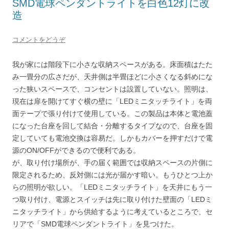
SMD電球ペンダントライトを白色12灯に改
造
コメントをどうぞ
我が家には階段下に小さな収納スペースがある。床面積はたた
み一畳分の広さだが、天井側は半畳ほどに小さくなる斜めにな
った狭いスペースで、コンセントは設置していない。照明は、
現在は扉を開けてすぐ横の壁に「LEDミニタッチライト」を両
面テープで張り付けて使用している。この製品は本体と電池蓋
になった台座を回して結合・分離するタイプなので、台座を固
定していても電池交換は容易だ。しかもカバーを押すだけで電
源のON/OFFができるので便利である。
が、取り付け場所が、手の届く範囲では収納スペースの片側に
限定されるため、反対側には光が届かす暗い。もうひとつ上か
らの照明が欲しい。「LEDミニタッチライト」を天井にもう一
つ取り付け、電源とスイッチは先に取り付けた壁面の「LEDミ
ニタッチライト」から供給するように考えているところで、セ
リアで「SMD電球ペンダントライト」を見つけた。