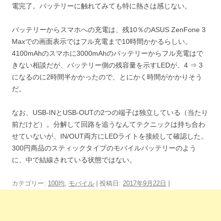
電完了。バッテリーに触れてみても特に熱さは感じない。
バッテリーからスマホへの充電は、残10％のASUS ZenFone 3
Maxでの画面表示ではフル充電まで10時間かかるらしい。
4100mAhのスマホに3000mAhのバッテリーからフル充電はで
きない相談だが、バッテリー側の残容量を示すLEDが、4 ⇒ 3
になるのに2時間半かかったので、とにかく時間がかかりそう
だ。
なお、USB-INとUSB-OUTの2つの端子は独立している（当たり
前だけど）。分解して回路を追うなんてテクニックは持ち合わ
せていないが、IN/OUT両方にLEDライトを接続して確認した。
300円商品のスティックタイプのモバイルバッテリーのよう
に、中で結線されている状態ではない。
カテゴリー:
100均
,
モバイル
| 投稿日:
2017年9月22日
|