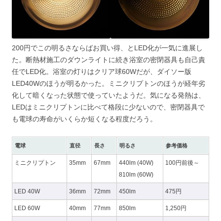
200円でこの明るさならばお買い得、とLED化が一気に進展し
た。断熱材施工のダウンライトに続き浴室の密閉器具も自己責
任でLED化。浴室の灯りはクリア球60Wだが、ダイソー版
LED40Wのほうが明るかった。ミニクリプトンのほうが経年劣
化して暗くなった状態で使っていたようだ。気になる発熱は、
LEDはミニクリプトンに比べて格段に少ないので、密閉器具で
も電球の寿命がいくらか短くなる程度だろう。
電球
直径
長さ
明るさ
参考価格
ミニクリプトン
35mm
67mm
440lm (40W)
100円前後～
810lm (60W)
LED 40W
36mm
72mm
450lm
475円
LED 60W
40mm
77mm
850lm
1,250円