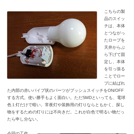
こちらの製
品のスイッ
チは、本体
とつながっ
たロープを
天井からぶ
ら下げて固
定し、本体
を引っ張る
ことでロー
プに結ばれ
た内部の赤いパイプ状のパーツがプッシュスイッチをON/OFF
する方式。使い勝手もよく面白い。ただSMDといっても、電球
色１灯だけで暗い。常夜灯や装飾用の灯りならともかく、探し
物をするための灯りには不向きだ。これが白色で明るい物だっ
たら申し分ない。
今回の工作