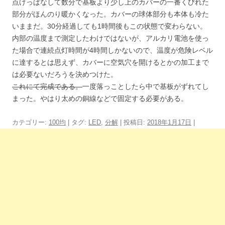
点けっぱなして数分で基板より少し上のカバーの一番くびれた
部分がほんのり暖かくなった。カバーの球体部分も本体も冷た
いままだ。30分経過しても1時間後もこの状態で変わらない。
内部の温度まで測定したわけではないが、アルカリ電池を使っ
た場合で連続点灯時間が4時間しかないので、温度が危険レベル
に達するとは思えず、カバーに空気穴を開けるとかの加工まで
は必要ないだろうを決めつけた。
これにて完成である。
一度落っことしたら中で基板がずれてし
まった。やはり太めの銅線などで固定する必要がある。
カテゴリー:
100均
| タグ:
LED
,
分解
| 投稿日:
2018年1月17日
|