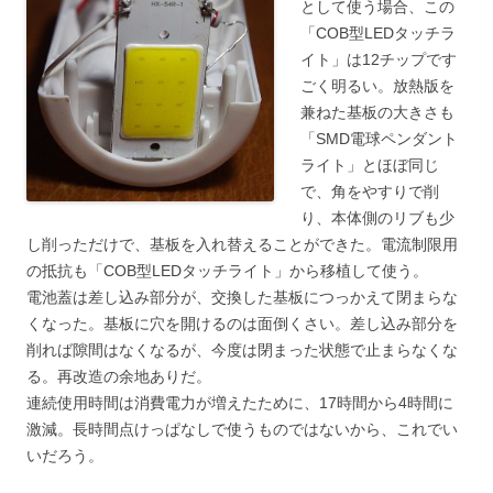
として使う場合、この
「COB型LEDタッチラ
イト」は12チップです
ごく明るい。放熱版を
兼ねた基板の大きさも
「SMD電球ペンダント
ライト」とほぼ同じ
で、角をやすりで削
り、本体側のリブも少
し削っただけで、基板を入れ替えることができた。電流制限用
の抵抗も「COB型LEDタッチライト」から移植して使う。
電池蓋は差し込み部分が、交換した基板につっかえて閉まらな
くなった。基板に穴を開けるのは面倒くさい。差し込み部分を
削れば隙間はなくなるが、今度は閉まった状態で止まらなくな
る。再改造の余地ありだ。
連続使用時間は消費電力が増えたために、17時間から4時間に
激減。長時間点けっぱなしで使うものではないから、これでい
いだろう。