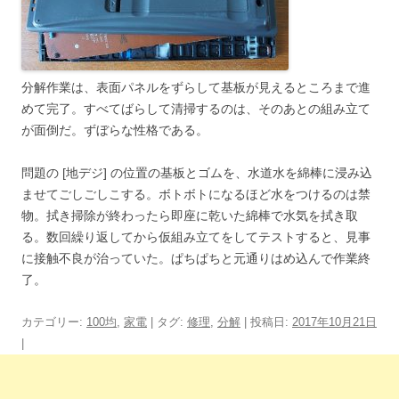
分解作業は、表面パネルをずらして基板が見えるところまで進
めて完了。すべてばらして清掃するのは、そのあとの組み立て
が面倒だ。ずぼらな性格である。
問題の [地デジ] の位置の基板とゴムを、水道水を綿棒に浸み込
ませてごしごしこする。ボトボトになるほど水をつけるのは禁
物。拭き掃除が終わったら即座に乾いた綿棒で水気を拭き取
る。数回繰り返してから仮組み立てをしてテストすると、見事
に接触不良が治っていた。ぱちぱちと元通りはめ込んで作業終
了。
カテゴリー:
100均
,
家電
| タグ:
修理
,
分解
| 投稿日:
2017年10月21日
|