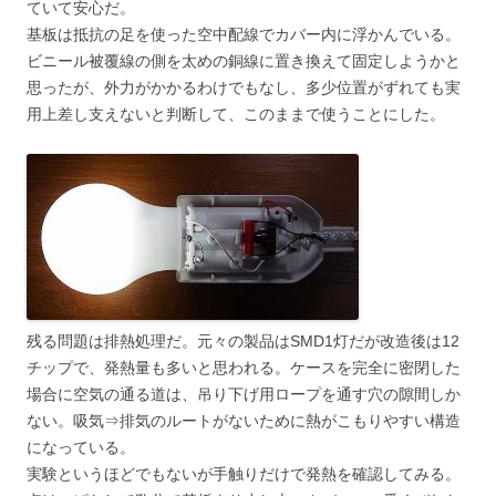
ていて安心だ。
基板は抵抗の足を使った空中配線でカバー内に浮かんでいる。
ビニール被覆線の側を太めの銅線に置き換えて固定しようかと
思ったが、外力がかかるわけでもなし、多少位置がずれても実
用上差し支えないと判断して、このままで使うことにした。
残る問題は排熱処理だ。元々の製品はSMD1灯だが改造後は12
チップで、発熱量も多いと思われる。ケースを完全に密閉した
場合に空気の通る道は、吊り下げ用ロープを通す穴の隙間しか
ない。吸気⇒排気のルートがないために熱がこもりやすい構造
になっている。
実験というほどでもないが手触りだけで発熱を確認してみる。