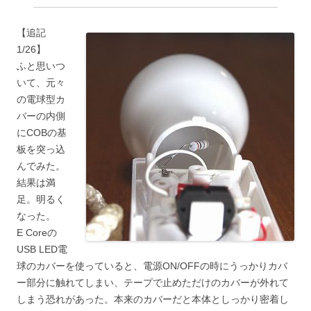
【追記
1/26】
ふと思いつ
いて、元々
の電球型カ
バーの内側
にCOBの基
板を突っ込
んでみた。
結果は満
足。明るく
なった。
E Coreの
USB LED電
球のカバーを使っていると、電源ON/OFFの時にうっかりカバ
ー部分に触れてしまい、テープで止めただけのカバーが外れて
しまう恐れがあった。本来のカバーだと本体としっかり密着し