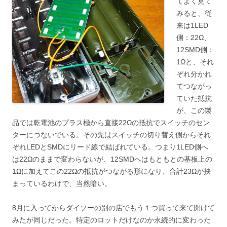
てよく見て
みると、従
来は1LED
側：22Ω、
12SMD側：
1Ωと、それ
ぞれ分かれ
てつながっ
ていた抵抗
が、この製
品では乾電池のプラス極から直接22Ωの抵抗でスイッチのセン
ターにつないでいる。その先はスイッチの切り替え側からそれ
ぞれLEDとSMDにリード線で結ばれている。つまり1LED側へ
は22Ωのままで変わらないが、12SMDへはもともとの基板上の
1Ωに加えてこの22Ωの抵抗がつながる形になり、合計23Ωが挟
まっているわけで、当然暗い。
8月に入ってからダイソーの別の店でもう１つ買って来て開けて
みたが同じだった。特定のロットだけなのか永続的に変わった