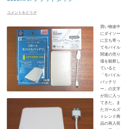
コメントをどうぞ
買い物途中
にダイソー
に立ち寄っ
てモバイル
関連の売り
場を観察し
ていると
「モバイル
バッテリ
ー」の文字
が目に入っ
てきた。ま
たガールズ
トレンド商
品の再入荷