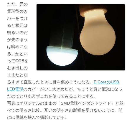
ただ、元の
電球型のカ
バーをつけ
ると根元は
明るいのだ
が先のほう
は暗めにな
る。かとい
ってCOBを
むき出しの
ままだと明
るすぎて直視したときに目を傷めそうになる。
E CoreのUSB
LED電球
のカバーが少し大きめだが、ちょうど良い配光になっ
たのでとりあえずこれを使ってみることにする。
写真はオリジナルのままの「SMD電球ペンダントライト」と並
べての明るさ比較。互いの明るさの影響を受けないように、間
には厚紙を挟んで撮影している。