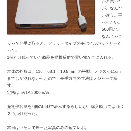
かと思った
が、なんだ
か違う。平
べったい。
500円だ。
なんじゃこ
りゃ？と手に取ると、フラットタイプのモバイルバッテリーだ
った。
1個だけ残っていた商品を脊椎反射で買い物かごに入れる。
本体の外形は、116 × 68.1 × 10.5 mm の平型。ノギスが11cm
までしか測れなかったので、長手方向の寸法はメジャーで採
寸。
定格は 5V1A 3000mAh。
充電残容量を4個のLEDで表示するらしいが、購入時点ではLED
２つ点灯だった。
本日はいそいで撮った写真のみの短文レポ。