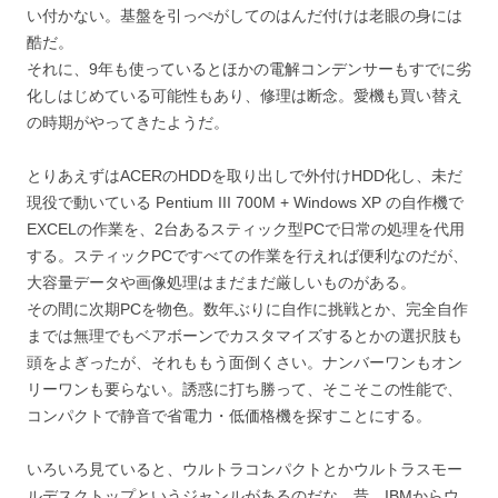
い付かない。基盤を引っぺがしてのはんだ付けは老眼の身には
酷だ。
それに、9年も使っているとほかの電解コンデンサーもすでに劣
化しはじめている可能性もあり、修理は断念。愛機も買い替え
の時期がやってきたようだ。
とりあえずはACERのHDDを取り出しで外付けHDD化し、未だ
現役で動いている Pentium III 700M + Windows XP の自作機で
EXCELの作業を、2台あるスティック型PCで日常の処理を代用
する。スティックPCですべての作業を行えれば便利なのだが、
大容量データや画像処理はまだまだ厳しいものがある。
その間に次期PCを物色。数年ぶりに自作に挑戦とか、完全自作
までは無理でもベアボーンでカスタマイズするとかの選択肢も
頭をよぎったが、それももう面倒くさい。ナンバーワンもオン
リーワンも要らない。誘惑に打ち勝って、そこそこの性能で、
コンパクトで静音で省電力・低価格機を探すことにする。
いろいろ見ていると、ウルトラコンパクトとかウルトラスモー
ルデスクトップというジャンルがあるのだな。昔、IBMからウ