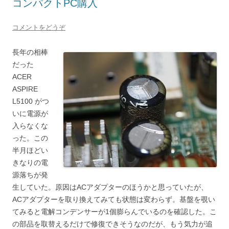
コンパクトPC購入
コメントをどうぞ
長年の相棒
だった
ACER
ASPIRE
L5100 がつ
いに電源が
入らなくな
った。この
半月ほどい
きなりの電
源落ちが発
生していた。原因はACアダプターのほうかと思っていたが、
ACアダプターを取り換えてみても状態は変わらず。基盤を覗い
てみると電解コンデンサーが1個膨らんでいるのを確認した。こ
の部品を取替えるだけで修復できそうなのだが、もう気力が追