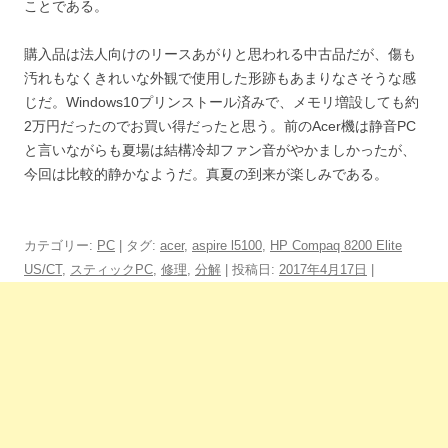
ことである。
購入品は法人向けのリースあがりと思われる中古品だが、傷も
汚れもなくきれいな外観で使用した形跡もあまりなさそうな感
じだ。Windows10プリンストール済みで、メモリ増設しても約
2万円だったのでお買い得だったと思う。前のAcer機は静音PC
と言いながらも夏場は結構冷却ファン音がやかましかったが、
今回は比較的静かなようだ。真夏の到来が楽しみである。
カテゴリー:
PC
| タグ:
acer
,
aspire l5100
,
HP Compaq 8200 Elite
US/CT
,
スティックPC
,
修理
,
分解
| 投稿日:
2017年4月17日
|