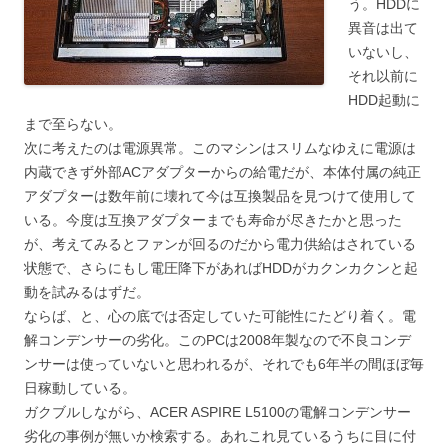
う。HDDに
異音は出て
いないし、
それ以前に
HDD起動に
まで至らない。
次に考えたのは電源異常。このマシンはスリムなゆえに電源は
内蔵できず外部ACアダプターからの給電だが、本体付属の純正
アダプターは数年前に壊れて今は互換製品を見つけて使用して
いる。今度は互換アダプターまでも寿命が尽きたかと思った
が、考えてみるとファンが回るのだから電力供給はされている
状態で、さらにもし電圧降下があればHDDがカクンカクンと起
動を試みるはずだ。
ならば、と、心の底では否定していた可能性にたどり着く。電
解コンデンサーの劣化。このPCは2008年製なので不良コンデ
ンサーは使っていないと思われるが、それでも6年半の間ほぼ毎
日稼動している。
ガクブルしながら、ACER ASPIRE L5100の電解コンデンサー
劣化の事例が無いか検索する。あれこれ見ているうちに目に付