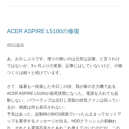
ACER ASPIRE L5100の修復
4件の返信
あ、お久しぶりです。便りの無いのは元気な証拠、と言うわけ
ではないが、9ヶ月ぶりの更新。記事にはしていないけど、小物
つくりは細々と続けています。
さて、猛暑も一段落した今日この頃、我が家の主力機である
ACER ASPIRE L5100が仮死状態になった。電源を入れても起
動しない。パワーランプは点灯し背面の排気ファンは回ってい
るが、画面は何も表示されない。
予兆はあった。起動時のBIOS画面でいったん止まってセットア
ップを要求するメッセージが出る。HDDクラッシュの前触れ
か、それとも電源不良かとあれこれ考えてはいたのだが、この