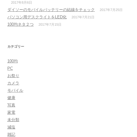
2017年8月6日
ダイソーのモバイルバッテリーの結線をチェック
2017年7月25日
パソコン用デスクライトをLED化
2017年7月21日
100均ネタ２つ
2017年7月15日
カテゴリー
100均
PC
お祭り
カメラ
モバイル
健康
写真
家電
未分類
減塩
雑記