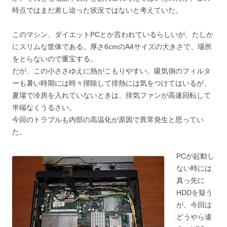
時点ではまだ差し迫った状況ではないと考えていた。
このマシン、ダイエットPCとか言われているらしいが、たしか
にスリムな筐体である。厚さ6cmのA4サイズの大きさで、場所
をとらないので重宝する。
だが、この小ささゆえに熱がこもりやすい。吸気側のフィルタ
ーも暑い時期には時々掃除して排熱には気をつけてはいるが、
夏場で冷房を入れていないときは、排気ファンが高速回転して
半端なくうるさい。
今回のトラブルも内部の高温化が原因で異常発生と思ってい
た。
PCが起動し
ない時には
真っ先に
HDDを疑う
が、今回は
どうやら違