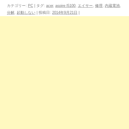
カテゴリー:
PC
| タグ:
acer
,
aspire l5100
,
エイサー
,
修理
,
内蔵電池
,
分解
,
起動しない
| 投稿日:
2014年9月21日
|