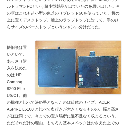
ルトラマンPCという超小型製品が出ていたのを思い出した。そ
の頃はこれも超小型の東芝のリブレット50を使っていた。机の
上に置くデスクトップ、膝上のラップトップに対して、手のひ
らサイズのパームトップというジャンル分けだった。
懐旧談は置
いといて、
あっさり購
入を決めた
のは HP
Compaq
8200 Elite
US/CT。他
の機種と比べて決め手となったのは筐体のサイズ。ACER
ASPIRE L5100 と比べて奥行きが大きくなるものの、幅と高さ
がほぼ同じで、今までの置き場所に過不足なく収まるという、
ただそれだけの理由。もちろん基本スペックはおさえた上での