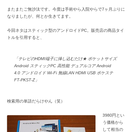
またまたご無沙汰です。今度は手術やら入院やらで7ヶ月ぶりに
なりましたが、何とか生きてます。
今回ネタはスティック型のアンドロイドPC。販売店の商品タイ
トルを引用すると、
「テレビのHDMI端子に挿し込むだけ★ ポケットサイズ
Android スティックPC 高性能 デュアルコア Android
4.0 アンドロイド Wi-Fi 無線LAN HDMI USB ポケステ
FT-PKST-Z」
検索用の単語だらけやん（笑）
3980円とい
う価格から
して相当の