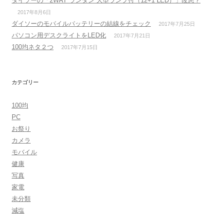
ダイソーの「2WAY ランタン 大型ランプ付（12+1 LED）」改悪？
2017年8月6日
ダイソーのモバイルバッテリーの結線をチェック
2017年7月25日
パソコン用デスクライトをLED化
2017年7月21日
100均ネタ２つ
2017年7月15日
カテゴリー
100均
PC
お祭り
カメラ
モバイル
健康
写真
家電
未分類
減塩