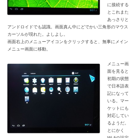
に接続する
とこれまた
あっさりと
アンドロイドでも認識。画面真ん中にどでかい三角形のマウス
カーソルが現れた。よしよし。
画面右上のメニューアイコンをクリックすると、無事にメイン
メニュー画面に移動。
メニュー画
面を見ると
初期の状態
で日本語表
記になって
いる。マー
ケットにも
対応してい
るようだ。
とにかく
Wi-fiの設定