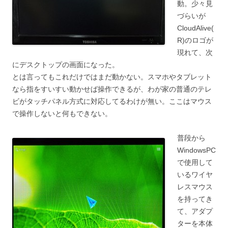
動。少々見
づらいが
CloudAlive(
R)のロゴが
現れて、次
にデスクトップの画面になった。
とは言ってもこれだけではまだ動かない。スマホやタブレット
なら指をすいすい動かせば操作できるが、わが家の普通のテレ
ビがタッチパネル方式に対応してるわけが無い。ここはマウス
で操作しないと何もできない。
普段から
WindowsPC
で使用して
いるワイヤ
レスマウス
を持ってき
て、アダプ
ターを本体