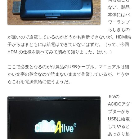
ない。製品
本体にはパ
ワーランプ
らしきもの
が無いので通電しているのかどうかも判断できないが、HDMI端
子からはまともには給電はできていないはずだ。（って、今回
HDMIの仕様を調べてみて初めて知りました、はい。）
ここで必要となるのが付属品のUSBケーブル。マニュアルは細
かい文字の英文なので読まないままで作業しているが、どうや
らこれを電源供給に使うようだ。
５Vの
AC/DCアダ
プターから
USBに給電
してやると
あっさり起