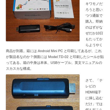
キワモノだ
ろうと思い
つつ通販で
購入。即納
のはずがな
ぜだか10日
もたってか
らようやく
商品が到着。箱には Android Mini PC と印刷してあるが、これ
が製品名なのか？側面には Model:TD-02 と印刷したシールが貼
ってある。箱の中身は本体、USBケーブル、英文マニュアルの
スカスカな構成。
さて、「テ
レビの
HDMI端子
に挿し込む
だけ」では
何も起こら